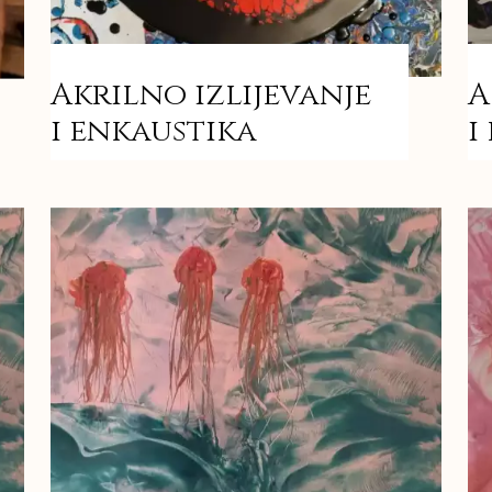
Akrilno izlijevanje
A
i enkaustika
i