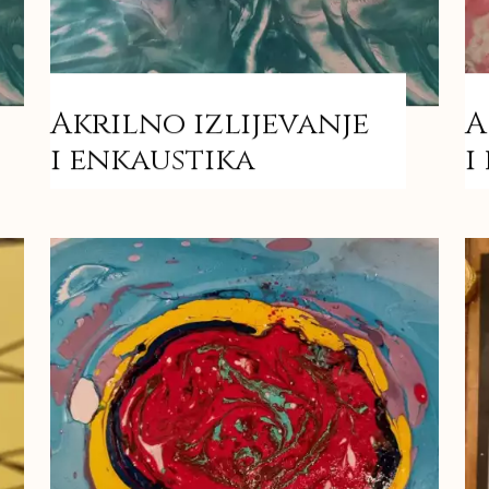
Akrilno izlijevanje
A
i enkaustika
i