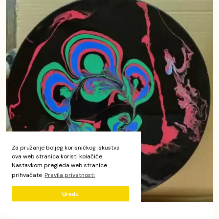
Za pružanje boljeg korisničkog iskustva
ova web stranica koristi kolačiće.
Nastavkom pregleda web stranice
prihvaćate
Pravila privatnosti
Uredu