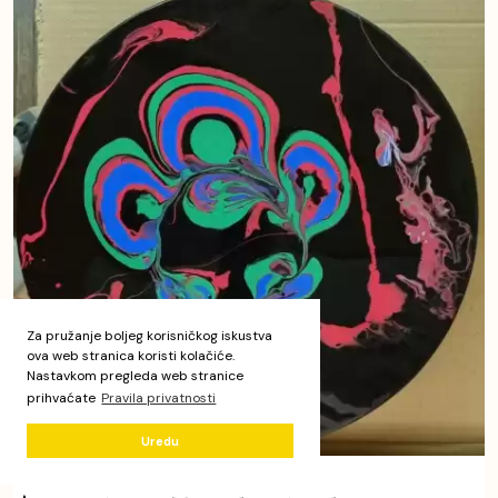
Za pružanje boljeg korisničkog iskustva
ova web stranica koristi kolačiće.
Nastavkom pregleda web stranice
prihvaćate
Pravila privatnosti
Uredu