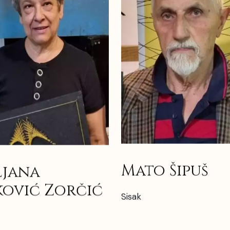
Mato Šipuš
ljana
ković Zorčić
Sisak