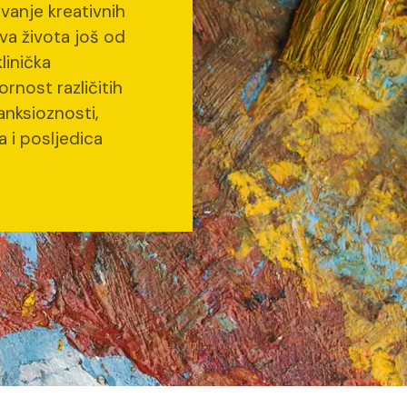
avanje kreativnih
va života još od
klinička
ornost različitih
anksioznosti,
 i posljedica