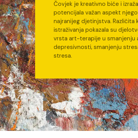
Čovjek je kreativno biće i izraž
potencijala važan aspekt njego
najranijeg djetinjstva. Različita 
istraživanja pokazala su djelotv
vrsta art-terapije u smanjenju 
depresivnosti, smanjenju stresa
stresa.