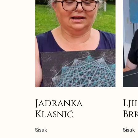
Jadranka
Lji
Klasnić
Br
Sisak
Sisak