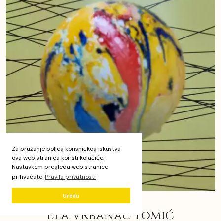
Za pružanje boljeg korisničkog iskustva
ova web stranica koristi kolačiće.
Nastavkom pregleda web stranice
prihvaćate
Pravila privatnosti
Uredu
Ela Vrbanac Tomić