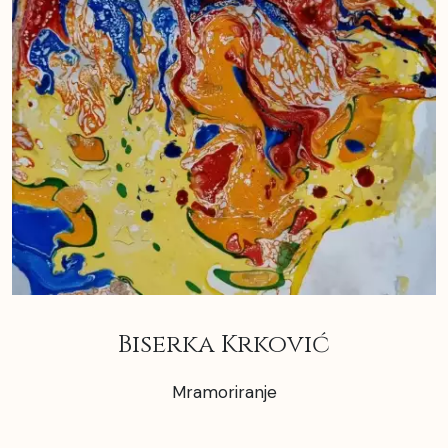
Biserka Krković
Mramoriranje