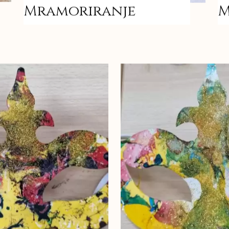
Mramoriranje
M