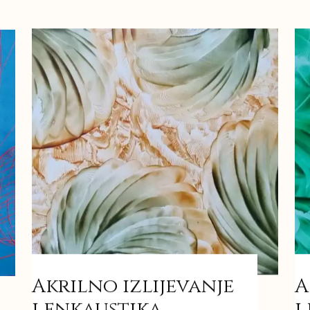
Akrilno izlijevanje
A
i enkaustika
i