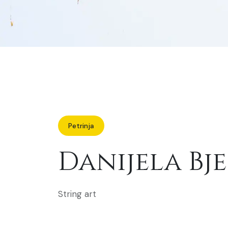
Petrinja
Danijela Bj
String art