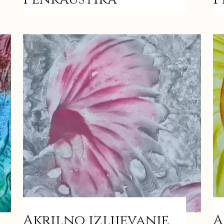
Akrilno izlijevanje
A