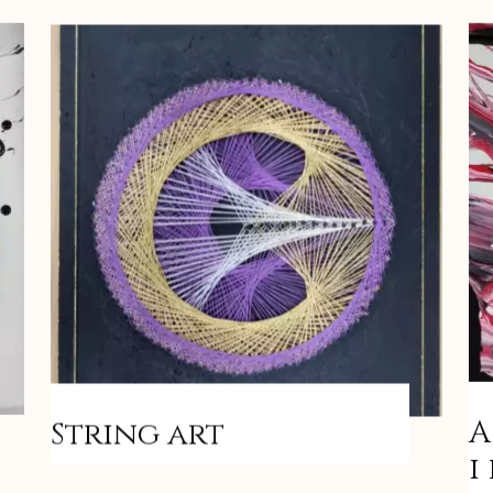
A
String art
i