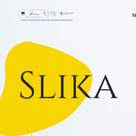
N
Slika